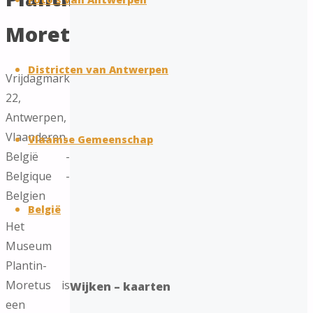
content
Moretus
Districten van Antwerpen
Vrijdagmarkt
22,
Antwerpen,
Vlaanderen,
Vlaamse Gemeenschap
België -
Belgique -
Belgien
België
Het
Museum
Plantin-
Moretus is
Wijken – kaarten
een