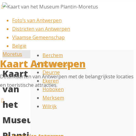
Foto’s van Antwerpen
Districten – kaarten
Districten van Antwerpen
Vlaamse Gemeenschap
Antwerpen (district)
België
Berendrecht-Zandvliet-Lillo
Berchem
Kaart Antwerpen
Borgerhout
Kaart
Deurne
Detailkaarten van Antwerpen met de belangrijkste locaties
Ekeren
en toeristische attracties.
van
Hoboken
Merksem
het
Wilrijk
Museum
Skip
Plantin-
to
Foto’s van Antwerpen