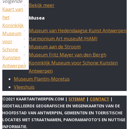
volgende
Bekijk meer
Kaart van
het
Musea
Koninklijk
Museum van Hedendaagse Kunst Antwerpen
Museum
Harmonium Art museuM (HAM)
voor
Museum aan de Stroom
Schone
Museum Fritz Mayer van den Bergh
Kunsten
Koninklijk Museum voor Schone Kunsten
Antwerpen
Antwerpen
Museum Plantin-Moretus
Vleeshuis
©2021 KAARTANTWERPEN.COM |
SITEMAP
|
CONTACT
|
GEDETAILLEERDE GEOGRAFISCHE EN WEGENKAARTEN VAN DE
HOOFDSTAD VAN ANTWERPEN, GEMEENTEN EN TOERISTISCHE
LOCATIES MET STRAATNAMEN, PANORAMAFOTO'S EN NUTTIGE
INFORMATIE.