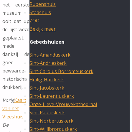
Rubenshuis
het eerste
Stadshuis
museum
ZOO
ooit dat op
Bekijk meer
de lijst werd
geplaatst,
Gebedshuizen
mede
dankzij de
Sint-Amanduskerk
goed
Sint-Andrieskerk
bewaarde
Sint-Carolus Borromeuskerk
historische
Heilig-Hartkerk
drukkerij.
Sint-Jacobskerk
Sint-Laurentiuskerk
Vorig
Kaart
Onze-Lieve-Vrouwekathedraal
van het
Sint-Pauluskerk
Vleeshuis
Sint-Norbertuskerk
De
Sint-Willibrorduskerk