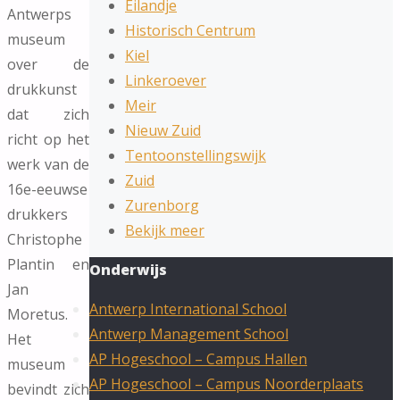
Eilandje
Antwerps
Historisch Centrum
museum
Kiel
over de
Linkeroever
drukkunst
Meir
dat zich
Nieuw Zuid
richt op het
Tentoonstellingswijk
werk van de
Zuid
16e-eeuwse
Zurenborg
drukkers
Bekijk meer
Christophe
Plantin en
Onderwijs
Jan
Antwerp International School
Moretus.
Antwerp Management School
Het
AP Hogeschool – Campus Hallen
museum
AP Hogeschool – Campus Noorderplaats
bevindt zich